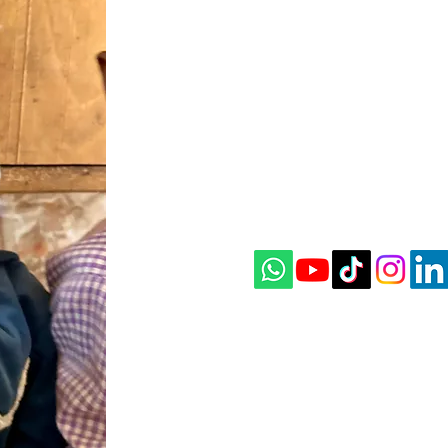
ÚNETE A NUE
info@imaginevolunteers.